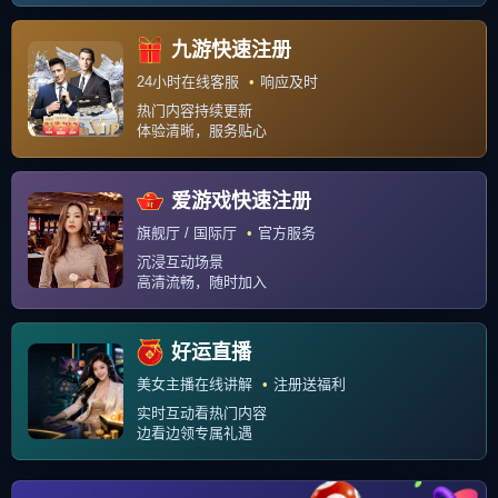
2、恒大后卫朴志洙将租借水原FC上赛季中超决赛赛后，朴