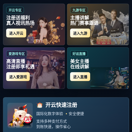
包含赛后罗马备战中超，主帅复盘细节
曝光，赛场秩序良好，数据趋势出现新
变化的词条-LoL赔率
数据表现
2025-11-14
1、还有半个月就年满70岁的
开云官网
埃里克森，曾在意大
利赛场取得了
LoL赔率
不错的 这次他
爱游戏
的头衔是
开云平台
中超广州富力主帅在这之前他
开云集团
已经远离主帅位置；据
报道，拉莫斯在本场比赛赛后出现在球员通道中，因点球的事
还 对此拉齐奥主帅小因扎吉表示，“祝贺罗马晋级，巴萨的遭遇
给我
开云电竞
。