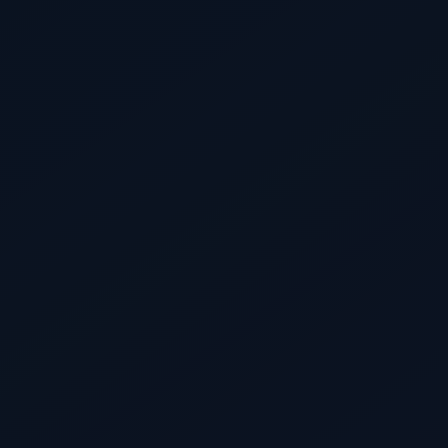
人参与，
条评论
561
2
马健蕾
2024-12-13 06:20:09
This is my third time ordering from this seller,
and they never disappoint. Great value for the price.
Will definitely buy again.
宋杰远
2025-05-08 10:02:07